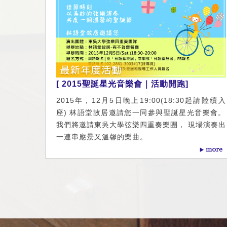
[ 2015聖誕星光音樂會｜活動開跑]
2015年，12月5日晚上19:00(18:30起請陸續入
座) 林語堂故居邀請您一同參與聖誕星光音樂會。
我們將邀請東吳大學弦樂四重奏樂團， 現場演奏出
一連串應景又溫馨的樂曲。