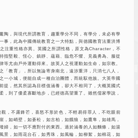
薰陶，與現代所謂教育，趨重學分不同，有學分，未必有學
一事，此為中國傳統教育之一大特點，與德國教育法重洪博
注重性格亦異。英國之所謂性格，原文為Character，不
特指堅毅、恆心、鎮靜、蘊藉、臨危不懼、見義勇為、服從
律等尤由戶外運動得來。故英人之視運動如生命，如宗教。
之「教育」，所以無論寄身南北，遠涉重洋，只消七八人，
之一小城，便能自成一種自治團體，而統馭他族。大英帝國
前提，然其所認為目標值涵養，卻大不相同了，大概英國式
柔，到了優柔寡斷地步，已經德高望重了。雖然儒家學說，
達觀，不露鋒芒，喜怒不形於色，不輕易得罪人，不吃眼前
崖，如峭壁，如蒼松，如古柏，如餓狼，如鷹隼，如雄馬，
潑婦，如一切不應對付的東西。過於涵養的人如麵條，如湯
風景，如雨花台石，如秀珠，如風輪，如柳絮，如棉花，如