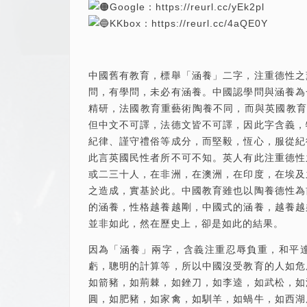
Google：
https://reurl.cc/yEk2pl
KKbox：
https://reurl.cc/4aQE0Y
中國舊有教育，標舉「涵養」二字，注重德性之
問，有學問，未必有涵養。中國認學問與涵養為
精研，法國教育重藝術陶養不同，而與英國教育之
但中文不可譯，法德文皆不可譯，因此字含義，
紀律、謹守禮俗等成分，而堅毅，恆心，服從紀
此言英國民性者所不可不知。英人有此注重德性
或二三十人，在非洲，在澳洲，在印度，在埃及
之造成，實基於此。中國教育雖也以陶養德性為
的涵養，性格越養越剛，中國式的涵養，越養越
並非如此，然在歷史上，卻是如此的結果。
因為「涵養」兩字，含義注重忍辱負重，和平
虧，聰明的計算等，所以中國沒受教育的人如危
如箭豬，如荊棘，如銼刀，如李逵，如武松，如
圓，如肥豬，如家禽，如馴羊，如蝸牛，如西湖