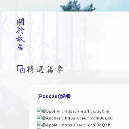
[Podcast]涵養
Spotify：
https://reurl.cc/og0lnl
Anchor：
https://reurl.cc/n00Lq6
Apple：
https://reurl.cc/83qQdb