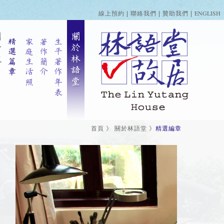
ENGLISH
線上預約
|
聯絡我們
|
贊助我們
|
首頁
》
關於林語堂
》
精選編章